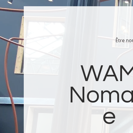
Être no
WA
Noma
e