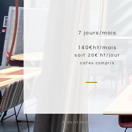
7 jours/mois
140€ht/mois
soit 20€ ht/jour
cafés compris
© We Art Minds