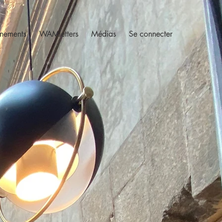
nements
WAMletters
Médias
Se connecter