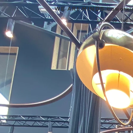
WE ARt MINDS
Coworki
Bienvenue chez