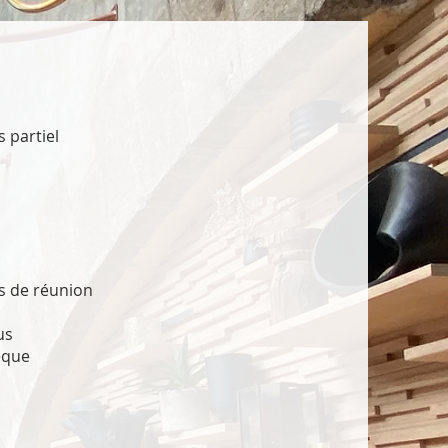
 partiel
s de réunion
us
èque