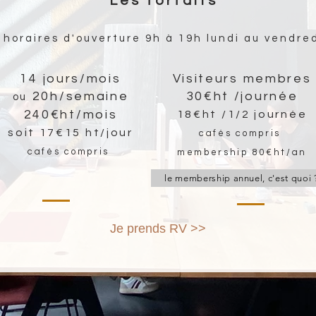
Les forfaits
horaires d'ouverture 9h à 19h lundi au vendre
14 jours/mois
Visiteurs membres
20h/semaine
30€ht /journée
ou
240€ht/mois
18€ht /1/2 journée
soit 17€15 ht/jo
ur
cafés compris
cafés compris
membership 80€ht/an
le membership annuel, c'est quoi 
Je prends RV >>