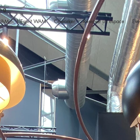
ng
 WAM
L'Esprit WAM
Coworker
Réserver un espace
Evé