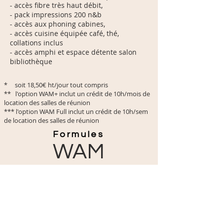
- accès fibre très haut débit,
- pack impressions 200 n&b
- accès aux phoning cabines,
- accès cuisine équipée café, thé,
collations inclus
- accès amphi et espace détente salon
bibliothèque
* soit 18,50€ ht/jour tout compris
** l'option WAM+ inclut un crédit de 10h/mois de
location des salles de réunion
*** l'option WAM Full inclut un crédit de 10h/sem
de location des salles de réunion
Formules
WAM
Tarif HT mensuel
WAM Classic* 365€ ht
+
WAM
** 415€ ht
WAM Full*** 625€ ht